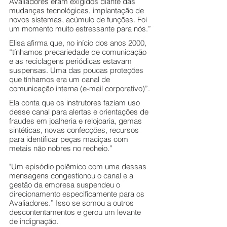
Avaliadores eram exigidos diante das 
mudanças tecnológicas, implantação de 
novos sistemas, acúmulo de funções. Foi 
um momento muito estressante para nós.”
Elisa afirma que, no início dos anos 2000, 
“tínhamos precariedade de comunicação 
e as reciclagens periódicas estavam 
suspensas. Uma das poucas proteções 
que tínhamos era um canal de 
comunicação interna (e-mail corporativo)”.
Ela conta que os instrutores faziam uso 
desse canal para alertas e orientações de 
fraudes em joalheria e relojoaria, gemas 
sintéticas, novas confecções, recursos 
para identificar peças maciças com 
metais não nobres no recheio.” 
"Um episódio polêmico com uma dessas 
mensagens congestionou o canal e a 
gestão da empresa suspendeu o 
direcionamento especificamente para os 
Avaliadores.” Isso se somou a outros 
descontentamentos e gerou um levante 
de indignação.