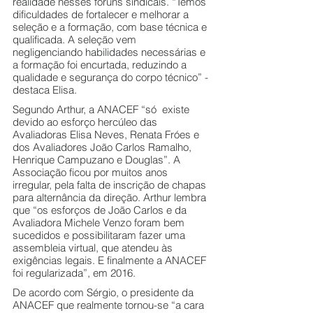
realidade nesses fóruns sindicais. “Temos 
dificuldades de fortalecer e melhorar a 
seleção e a formação, com base técnica e 
qualificada. A seleção vem 
negligenciando habilidades necessárias e 
a formação foi encurtada, reduzindo a 
qualidade e segurança do corpo técnico” - 
destaca Elisa.
Segundo Arthur, a ANACEF “só  existe 
devido ao esforço hercúleo das 
Avaliadoras Elisa Neves, Renata Fróes e 
dos Avaliadores João Carlos Ramalho, 
Henrique Campuzano e Douglas”. A 
Associação ficou por muitos anos 
irregular, pela falta de inscrição de chapas 
para alternância da direção. Arthur lembra 
que “os esforços de João Carlos e da 
Avaliadora Michele Venzo foram bem 
sucedidos e possibilitaram fazer uma 
assembleia virtual, que atendeu às 
exigências legais. E finalmente a ANACEF 
foi regularizada”, em 2016.
De acordo com Sérgio, o presidente da 
ANACEF que realmente tornou-se “a cara 