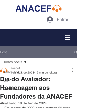
Entrar
Post
Todos posts
anacef
Todos posts
1 de dez. de 2023
12 min de leitura
Dia do Avaliador:
GDP
Homenagem aos
Quebra de caixa
Fundadores da ANACEF
Atualizado:
19 de fev. de 2024
Em março de 2023 completamos 20 anos 