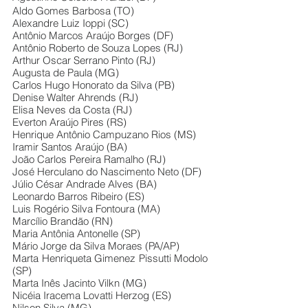
Aldo Gomes Barbosa (TO)
Alexandre Luiz Ioppi (SC) 
Antônio Marcos Araújo Borges (DF) 
Antônio Roberto de Souza Lopes (RJ) 
Arthur Oscar Serrano Pinto (RJ)
Augusta de Paula (MG)
Carlos Hugo Honorato da Silva (PB) 
Denise Walter Ahrends (RJ) 
Elisa Neves da Costa (RJ)
Everton Araújo Pires (RS) 
Henrique Antônio Campuzano Rios (MS) 
Iramir Santos Araújo (BA) 
João Carlos Pereira Ramalho (RJ) 
José Herculano do Nascimento Neto (DF) 
Júlio César Andrade Alves (BA) 
Leonardo Barros Ribeiro (ES) 
Luis Rogério Silva Fontoura (MA) 
Marcílio Brandão (RN) 
Maria Antônia Antonelle (SP) 
Mário Jorge da Silva Moraes (PA/AP)
Marta Henriqueta Gimenez Pissutti Modolo 
(SP)
Marta Inês Jacinto Vilkn (MG)
Nicéia Iracema Lovatti Herzog (ES) 
Nilson Silva (MG) 