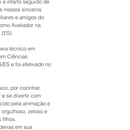
o a infarto seguido de 
 nossos sinceros 
liares e amigos do 
omo Avaliador na 
(ES).  
 era técnico em 
em Ciências 
ES e foi efetivado no 
co, por cozinhar, 
 e se divertir com 
cido pela animação e 
 orgulhoso, zeloso e 
filhos. 
deiras em sua 