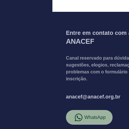
Nota de pesar: Régis
Silveira Pessoa da Silva
Entre em contato com 
ANACEF
Canal reservado para dúvida
sugestões, elogios, reclam
problemas com o formulário
inscrição.
anacef@anacef.org.br
WhatsApp