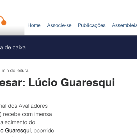
Home
Associe-se
Publicações
Assemblei
a de caixa
1 min de leitura
esar: Lúcio Guaresqui
al dos Avaliadores 
 recebe com imensa 
 falecimento do 
io Guaresqui
, ocorrido 