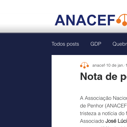
Todos posts
GDP
Quebr
anacef
10 de jan.
Nota de p
A Associação Nacion
de Penhor (ANACEF)
tristeza a notícia do
Associado 
José Lúc