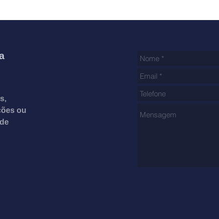
jurídi
Assembleia aprova, por
inscr
ampla maioria, ajuizamento
07.00
de ações coletivas em
defesa dos associados
na ru
a
s,
ações ou
 de