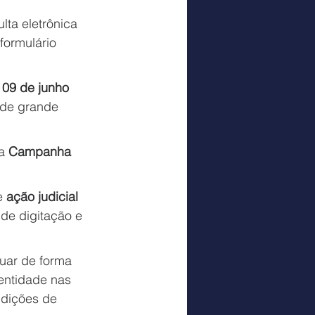
ta eletrônica 
formulário 
 09 de junho 
 de grande 
a 
Campanha 
e 
ação judicial 
 de digitação e 
uar de forma 
entidade nas 
ndições de 