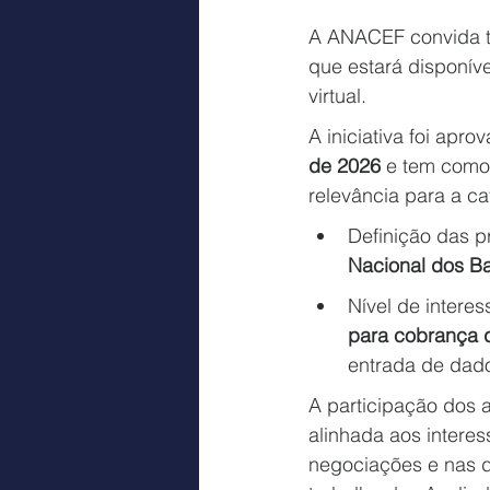
A ANACEF convida to
que estará disponíve
virtual.
A iniciativa foi apro
de 2026
 e tem como
relevância para a ca
Definição das p
Nacional dos B
Nível de intere
para cobrança d
entrada de dado
A participação dos 
alinhada aos interes
negociações e nas d