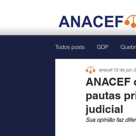
Todos posts
GDP
Quebr
anacef
12 de jun.
ANACEF c
pautas pr
judicial
Sua opinião faz dife