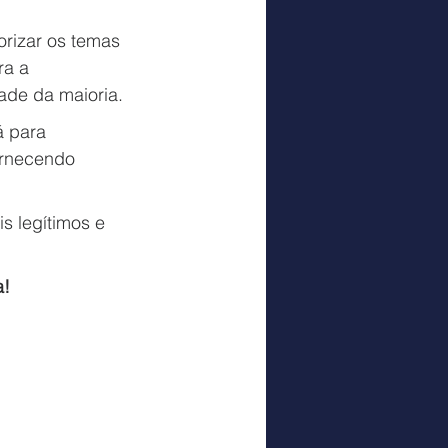
orizar os temas 
ra a 
ade da maioria.
á para 
ornecendo 
s legítimos e 
a!