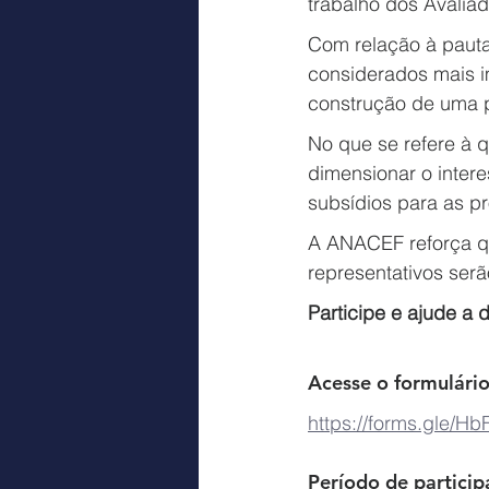
trabalho dos Avalia
Com relação à pauta 
considerados mais im
construção de uma p
No que se refere à q
dimensionar o inter
subsídios para as p
A ANACEF reforça qu
representativos serã
Participe e ajude a 
Acesse o formulário
https://forms.gle/
Período de particip