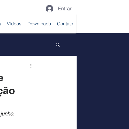
Entrar
a
Vídeos
Downloads
Contato
e
ação
 junho.