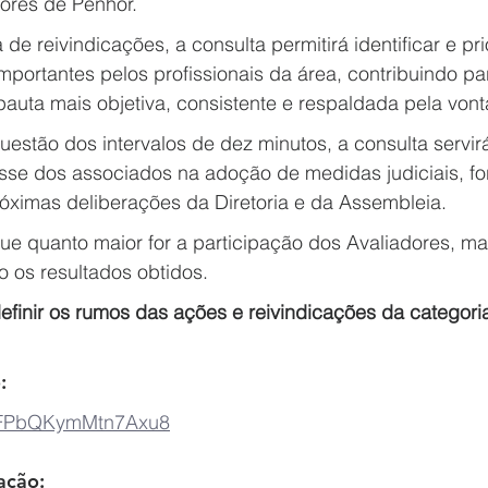
dores de Penhor.
de reivindicações, a consulta permitirá identificar e pri
portantes pelos profissionais da área, contribuindo pa
auta mais objetiva, consistente e respaldada pela vont
uestão dos intervalos de dez minutos, a consulta servir
esse dos associados na adoção de medidas judiciais, f
róximas deliberações da Diretoria e da Assembleia.
e quanto maior for a participação dos Avaliadores, mai
o os resultados obtidos.
definir os rumos das ações e reivindicações da categori
:
HbFPbQKymMtn7Axu8
ação: