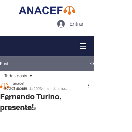
Entrar
Post
Todos posts
anacef
Todos posts
7 de nov. de 2023
1 min de leitura
Fernando Turino,
GDP
presente!
Quebra de caixa